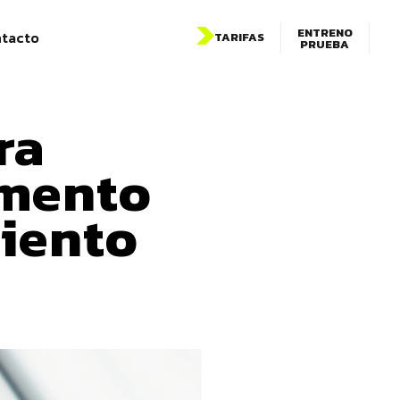
ENTRENO
tacto
TARIFAS
PRUEBA
ra
emento
miento